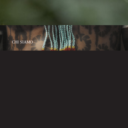
CHI SIAMO
Amazonlife è una linea che crea equilibrio tra natura e moda.
La nostra missione non è distruggere, ma far rivivere ciò che
andrebbe distrutto in creazioni uniche ed esclusive.
CONTATTI : Phone 3481510593 - Email : info@amazonlife.it